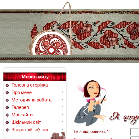
Меню сайту
Головна сторінка
Про мене
Методична робота
Галерея
Мої сайти
Шкільний світ
Зворотній зв'язок
Ім`я відправника
*
: