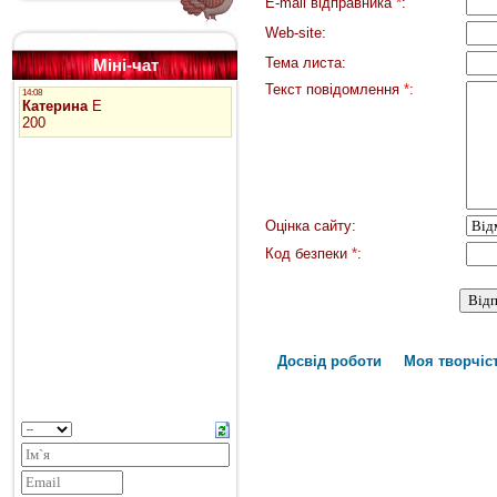
E-mail відправника
*
:
Web-site:
Тема листа:
Міні-чат
Текст повідомлення
*
:
Оцінка сайту:
Код безпеки
*
:
Досвід роботи
Моя творчіс