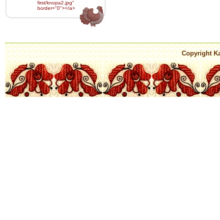
first/knopa2.jpg
"
border="0"></a>
Copyright Ka