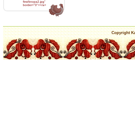
first/knopa2.jpg
"
border="0"></a>
Copyright Ka