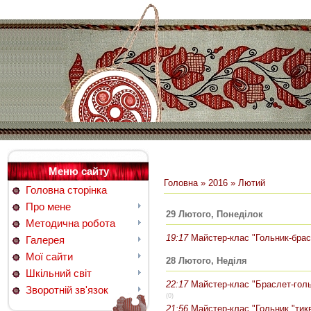
Меню сайту
Головна
»
2016
»
Лютий
Головна сторінка
Про мене
29 Лютого, Понеділок
Методична робота
19:17
Майстер-клас "Гольник-брас
Галерея
Мої сайти
28 Лютого, Неділя
Шкільний світ
22:17
Майстер-клас "Браслет-гол
Зворотній зв'язок
(0)
21:56
Майстер-клас "Гольник "тик