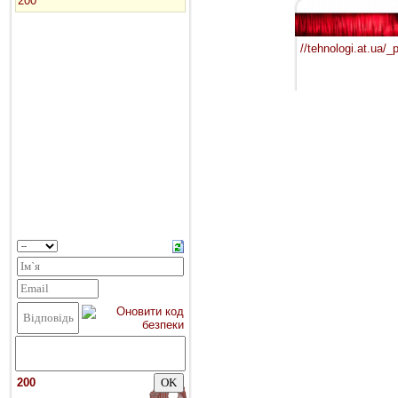
//tehnologi.at.ua/
200