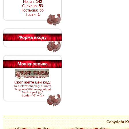
Новин:
142
Скачано:
53
Гостьова:
55
Тести:
1
Форма входу
Моя кнопочка
Скопіюйте цей код:
<a href="//tehnologi.at.ua/">
<img src="
//tehnologi.at.ua/
first/knopa2.jpg
"
border="0"></a>
Copyright Ka