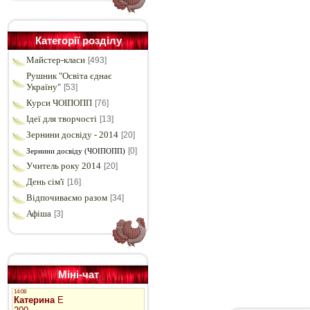
Категорії розділу
Майстер-класи
[493]
Рушник "Освіта єднає
Україну"
[53]
Курси ЧОІПОПП
[76]
Ідеї для творчості
[13]
Зернини досвіду - 2014
[20]
[0]
Зернини досвіду (ЧОІПОПП)
Учитель року 2014
[20]
День сім'ї
[16]
Відпочиваємо разом
[34]
Афіша
[3]
Міні-чат