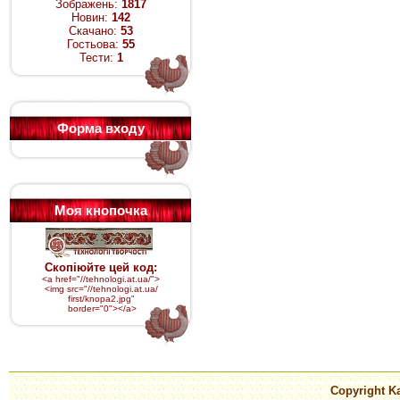
Зображень:
1817
Новин:
142
Скачано:
53
Гостьова:
55
Тести:
1
Форма входу
Моя кнопочка
Скопіюйте цей код:
<a href="//tehnologi.at.ua/">
<img src="
//tehnologi.at.ua/
first/knopa2.jpg
"
border="0"></a>
Copyright Ka