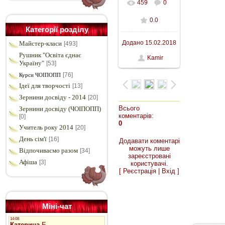
459
0
0.0
Категорії розділу
Додано
15.02.2018
Майстер-класи
[493]
Рушник "Освіта єднає
Kamir
Україну"
[53]
[76]
Курси ЧОІПОПП
Ідеї для творчості
[13]
Зернини досвіду - 2014
[20]
Всього
Зернини досвіду (ЧОІПОПП)
коментарів
:
[0]
0
Учитель року 2014
[20]
День сім'ї
[16]
Додавати коментарі
можуть лише
Відпочиваємо разом
[34]
зареєстровані
Афіша
[3]
користувачі.
[
Реєстрація
|
Вхід
]
Міні-чат