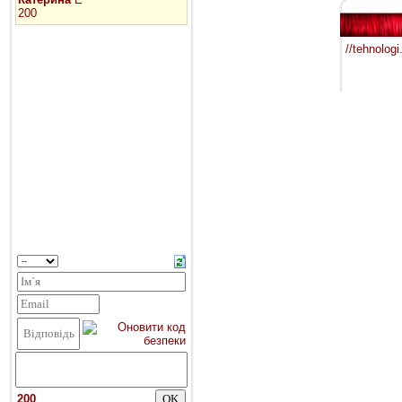
//tehnolog
200