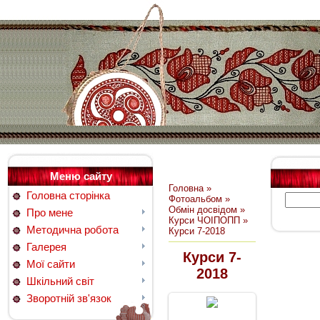
Меню сайту
Головна
»
Головна сторінка
Фотоальбом
»
Обмін досвідом
»
Про мене
Курси ЧОІПОПП
»
Методична робота
Курси 7-2018
Галерея
Курси 7-
Мої сайти
2018
Шкільний світ
Зворотній зв'язок